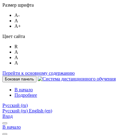
Размер шрифта
A-
A
A+
Цвет сайта
R
A
A
A
Перейти к основному содержанию
Боковая панель
В начало
Подробнее
Русский ‎(ru)‎
Русский ‎(ru)‎
English ‎(en)‎
Вход
В начало