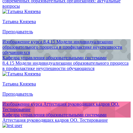
современных образовательных организациях: актуальные
вопросы
Татьяна Князева
Преподаватель
Изображение курса 8.4.15 Модели индивидуализации
образовательного процесса в профилактике неуспешности
обучающихся
Кафедра управления образовательными системами
8.4.15 Модели индивидуализации образовательного процесса
в профилактике неуспешности обучающихся
Татьяна Князева
Преподаватель
Изображение курса Аттестация руководящих кадров ОО.
Тестирование
Кафедра управления образовательными системами
Аттестация руководящих кадров ОО. Тестирование