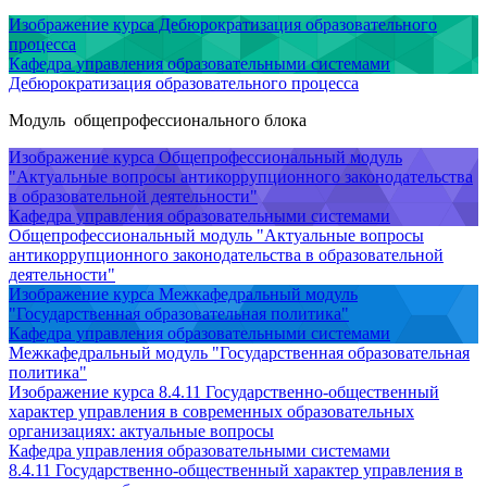
Изображение курса Дебюрократизация образовательного
процесса
Кафедра управления образовательными системами
Дебюрократизация образовательного процесса
Модуль общепрофессионального блока
Изображение курса Общепрофессиональный модуль
"Актуальные вопросы антикоррупционного законодательства
в образовательной деятельности"
Кафедра управления образовательными системами
Общепрофессиональный модуль "Актуальные вопросы
антикоррупционного законодательства в образовательной
деятельности"
Изображение курса Межкафедральный модуль
"Государственная образовательная политика"
Кафедра управления образовательными системами
Межкафедральный модуль "Государственная образовательная
политика"
Изображение курса 8.4.11 Государственно-общественный
характер управления в современных образовательных
организациях: актуальные вопросы
Кафедра управления образовательными системами
8.4.11 Государственно-общественный характер управления в